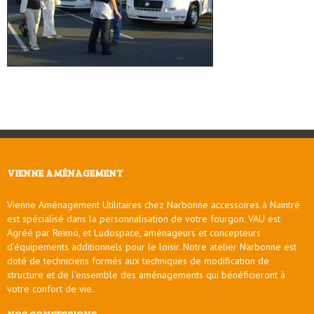
VIENNE AMÉNAGEMENT
Vienne Aménagement Utilitaires chez Narbonne accessoires à Naintré
est spécialisé dans la personnalisation de votre fourgon. VAU est
Agréé par Reimo, et Ludospace, aménageurs et concepteurs
d’équipements additionnels pour le loisir. Notre atelier Narbonne est
doté de techniciens formés aux techniques de modification de
structure et de l’ensemble des aménagements qui bénéficieront à
votre confort de vie.